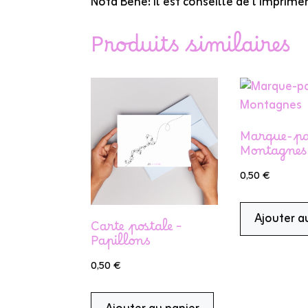
Nota Bene: il est conseillé de l’imprimer
Produits similaires
Marque-pa
Montagnes
0,50
€
Ajouter a
Carte postale –
Papillons
0,50
€