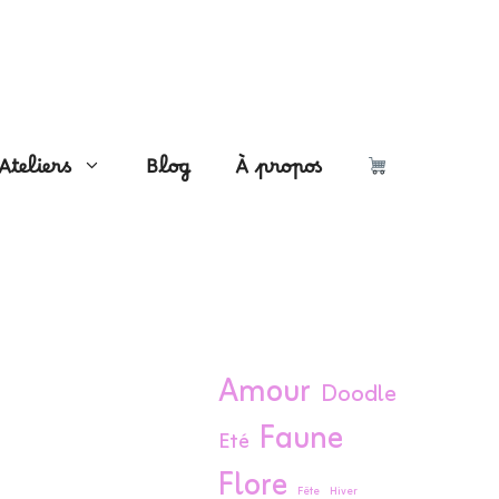
Ateliers
Blog
À propos
Amour
Doodle
Faune
Eté
Flore
Fête
Hiver