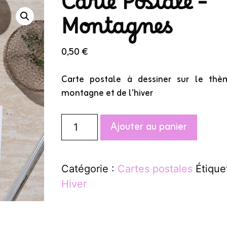
Carte Postale –
Montagnes
0,50
€
Carte postale à dessiner sur le th
montagne et de l’hiver
quantité
Ajouter au panier
de
Carte
Postale
Catégorie :
Cartes postales
Étique
-
Hiver
Montagnes