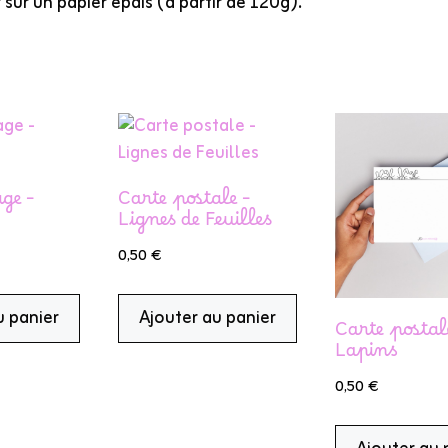
 sur un papier épais (à partir de 120g).
ge –
Carte postale –
Lignes de Feuilles
0,50
€
u panier
Ajouter au panier
Carte postal
Lapins
0,50
€